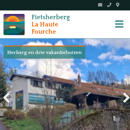
Fietsherberg
La Haute
Fourche
Herberg en drie vakantiehuizen
Previous
Next